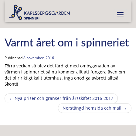
T
o
g
g
l
Varmt året om i spinneriet
e
n
a
Publicerad
8 november, 2016
v
Förra veckan så blev det färdigt med ombyggnaden av
i
värmen i spinneriet så nu kommer allt att fungera även om
g
det blir riktigt kallt utomhus. Inga onödiga avbrott alltså!
a
Skönt!!
t
i
Post
←
Nya priser och gränser från årsskiftet 2016-2017
o
n
Nerstängd hemsida och mail
→
navigation